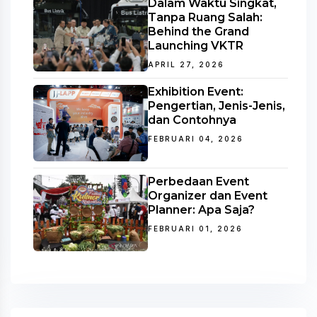
Dalam Waktu Singkat,
Tanpa Ruang Salah:
Behind the Grand
Launching VKTR
APRIL 27, 2026
Exhibition Event:
Pengertian, Jenis-Jenis,
dan Contohnya
FEBRUARI 04, 2026
Perbedaan Event
Organizer dan Event
Planner: Apa Saja?
FEBRUARI 01, 2026