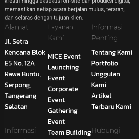
kreatif hingga eksekusi on-site dan produksi digital,
memastikan setiap acara berjalan mulus, terarah,
dan selaras dengan tujuan klien.
Alamat
Informasi
Layanan
Penting
Kami
Jl. Setra
Kencana Blok
Tentang Kami
MICE Event
E5 No. 12A
Portfolio
Launching
Rawa Buntu,
Unggulan
Event
Serpong,
Kami
Corporate
Tangerang
Artikel
Event
Selatan
Terbaru Kami
Gathering
Event
Informasi
Hubungi
Team Building