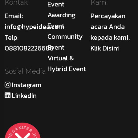
Kontak
Kami
Event
Awarding
Email:
Percayakan
Event
info@hypeidea.com
acara Anda
Community
Telp:
kepada kami.
Event
0881082226688
Klik Disini
Virtual &
Hybrid Event
Sosial Media
Instagram
LinkedIn
Z
I
N
E
A
R
G
.
H
R
Y