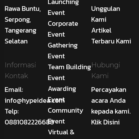
Launching
Rawa Buntu,
Unggulan
Event
Serpong,
Kami
Corporate
Tangerang
Artikel
Event
Selatan
Terbaru Kami
Gathering
Event
Informasi
Hubungi
Team Building
Kontak
Kami
Event
Awarding
Email:
Percayakan
Event
info@hypeidea.com
acara Anda
Community
Telp:
kepada kami.
Event
0881082226688
Klik Disini
Virtual &