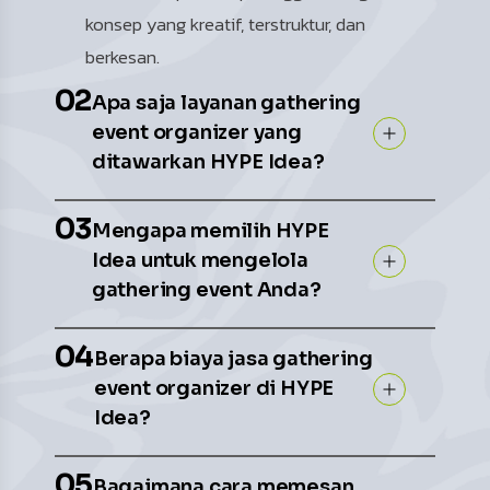
konsep yang kreatif, terstruktur, dan
berkesan.
02
Apa saja layanan gathering
event organizer yang
ditawarkan HYPE Idea?
03
Mengapa memilih HYPE
Idea untuk mengelola
gathering event Anda?
04
Berapa biaya jasa gathering
event organizer di HYPE
Idea?
05
Bagaimana cara memesan