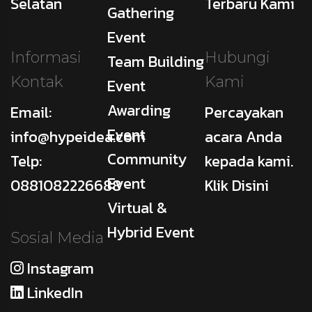
Selatan
Terbaru Kami
Gathering
Event
Informasi
Hubungi
Team Building
Kontak
Kami
Event
Awarding
Email:
Percayakan
Event
info@hypeidea.com
acara Anda
Community
Telp:
kepada kami.
Event
0881082226688
Klik Disini
Virtual &
Hybrid Event
Sosial Media
Instagram
LinkedIn