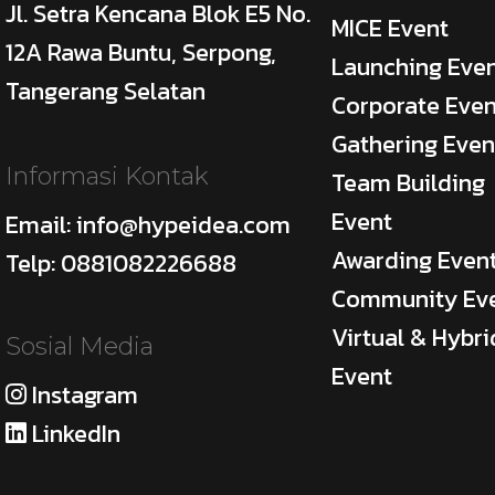
Jl. Setra Kencana Blok E5 No.
MICE Event
12A Rawa Buntu, Serpong,
Launching Eve
Tangerang Selatan
Corporate Even
Gathering Even
Informasi Kontak
Team Building
d
Event
Email: info@hypeidea.com
Awarding Even
Telp: 0881082226688
Community Ev
Virtual & Hybri
Sosial Media
Event
Instagram
LinkedIn