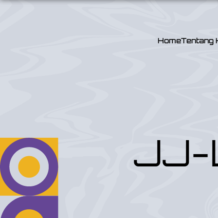
Home
Tentang 
JJ-