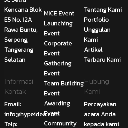
Kencana Blok
Tentang Kami
MICE Event
E5 No. 12A
Portfolio
Launching
Rawa Buntu,
Unggulan
Event
Serpong,
Kami
Corporate
Tangerang
Artikel
Event
Selatan
Terbaru Kami
Gathering
Event
Informasi
Hubungi
Team Building
Kontak
Kami
Event
Awarding
Email:
Percayakan
Event
info@hypeidea.com
acara Anda
Community
Telp:
kepada kami.